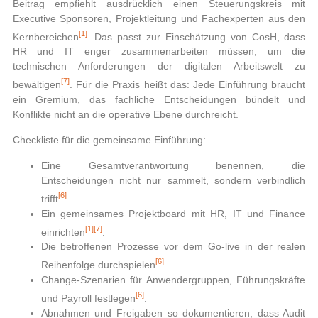
Beitrag empfiehlt ausdrücklich einen Steuerungskreis mit
Executive Sponsoren, Projektleitung und Fachexperten aus den
[1]
Kernbereichen
. Das passt zur Einschätzung von CosH, dass
HR und IT enger zusammenarbeiten müssen, um die
technischen Anforderungen der digitalen Arbeitswelt zu
[7]
bewältigen
. Für die Praxis heißt das: Jede Einführung braucht
ein Gremium, das fachliche Entscheidungen bündelt und
Konflikte nicht an die operative Ebene durchreicht.
Checkliste für die gemeinsame Einführung:
Eine Gesamtverantwortung benennen, die
Entscheidungen nicht nur sammelt, sondern verbindlich
[6]
trifft
.
Ein gemeinsames Projektboard mit HR, IT und Finance
[1]
[7]
einrichten
.
Die betroffenen Prozesse vor dem Go-live in der realen
[6]
Reihenfolge durchspielen
.
Change-Szenarien für Anwendergruppen, Führungskräfte
[6]
und Payroll festlegen
.
Abnahmen und Freigaben so dokumentieren, dass Audit