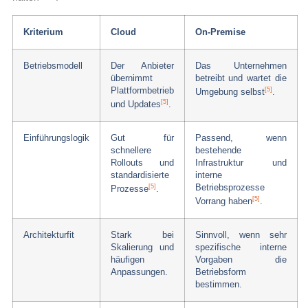
Kriterium
Cloud
On-Premise
Betriebsmodell
Der Anbieter
Das Unternehmen
übernimmt
betreibt und wartet die
[5]
Plattformbetrieb
Umgebung selbst
.
[5]
und Updates
.
Einführungslogik
Gut für
Passend, wenn
schnellere
bestehende
Rollouts und
Infrastruktur und
standardisierte
interne
[5]
Betriebsprozesse
Prozesse
.
[5]
Vorrang haben
.
Architekturfit
Stark bei
Sinnvoll, wenn sehr
Skalierung und
spezifische interne
häufigen
Vorgaben die
Anpassungen.
Betriebsform
bestimmen.