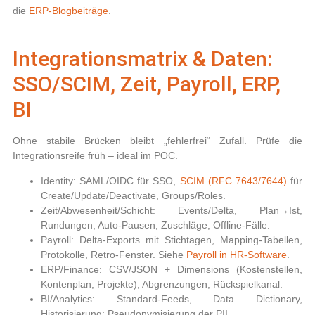
die
ERP-Blogbeiträge
.
Integrationsmatrix & Daten:
SSO/SCIM, Zeit, Payroll, ERP,
BI
Ohne stabile Brücken bleibt „fehlerfrei“ Zufall. Prüfe die
Integrationsreife früh – ideal im POC.
Identity:
SAML/OIDC für SSO,
SCIM (RFC 7643/7644)
für
Create/Update/Deactivate, Groups/Roles.
Zeit/Abwesenheit/Schicht:
Events/Delta, Plan→Ist,
Rundungen, Auto-Pausen, Zuschläge, Offline-Fälle.
Payroll:
Delta-Exports mit Stichtagen, Mapping-Tabellen,
Protokolle, Retro-Fenster. Siehe
Payroll in HR-Software
.
ERP/Finance:
CSV/JSON + Dimensions (Kostenstellen,
Kontenplan, Projekte), Abgrenzungen, Rückspielkanal.
BI/Analytics:
Standard-Feeds, Data Dictionary,
Historisierung; Pseudonymisierung der PII.