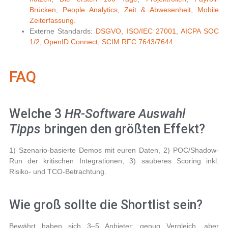
Brücken
,
People Analytics
,
Zeit & Abwesenheit
,
Mobile
Zeiterfassung
.
Externe Standards:
DSGVO
,
ISO/IEC 27001
,
AICPA SOC
1/2
,
OpenID Connect
,
SCIM RFC 7643/7644
.
FAQ
Welche 3
HR-Software Auswahl
Tipps
bringen den größten Effekt?
1) Szenario-basierte Demos mit euren Daten, 2) POC/Shadow-
Run der kritischen Integrationen, 3) sauberes Scoring inkl.
Risiko- und TCO-Betrachtung.
Wie groß sollte die Shortlist sein?
Bewährt haben sich 3–5 Anbieter: genug Vergleich, aber