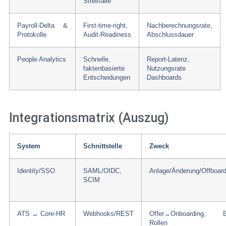
Streitfälle
Payroll-Delta &
First-time-right,
Nachberechnungsrate,
Protokolle
Audit-Readiness
Abschlussdauer
People Analytics
Schnelle,
Report-Latenz,
faktenbasierte
Nutzungsrate
Entscheidungen
Dashboards
Integrationsmatrix (Auszug)
System
Schnittstelle
Zweck
Identity/SSO
SAML/OIDC,
Anlage/Änderung/Offboard
SCIM
ATS ↔ Core-HR
Webhooks/REST
Offer→Onboarding, E-
Rollen