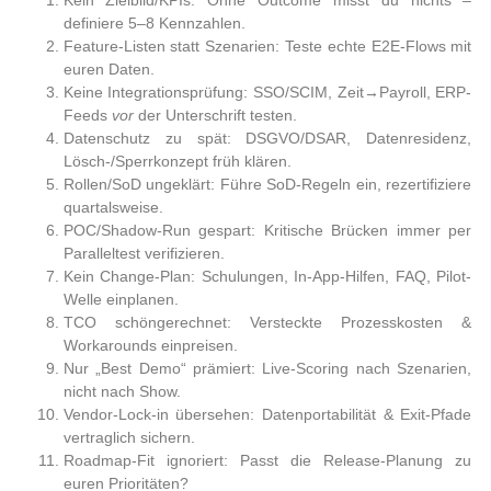
Kein Zielbild/KPIs:
Ohne Outcome misst du nichts –
definiere 5–8 Kennzahlen.
Feature-Listen statt Szenarien:
Teste echte E2E-Flows mit
euren Daten.
Keine Integrationsprüfung:
SSO/SCIM, Zeit→Payroll, ERP-
Feeds
vor
der Unterschrift testen.
Datenschutz zu spät:
DSGVO/DSAR, Datenresidenz,
Lösch-/Sperrkonzept früh klären.
Rollen/SoD ungeklärt:
Führe SoD-Regeln ein, rezertifiziere
quartalsweise.
POC/Shadow-Run gespart:
Kritische Brücken immer per
Paralleltest verifizieren.
Kein Change-Plan:
Schulungen, In-App-Hilfen, FAQ, Pilot-
Welle einplanen.
TCO schöngerechnet:
Versteckte Prozesskosten &
Workarounds einpreisen.
Nur „Best Demo“ prämiert:
Live-Scoring nach Szenarien,
nicht nach Show.
Vendor-Lock-in übersehen:
Datenportabilität & Exit-Pfade
vertraglich sichern.
Roadmap-Fit ignoriert:
Passt die Release-Planung zu
euren Prioritäten?