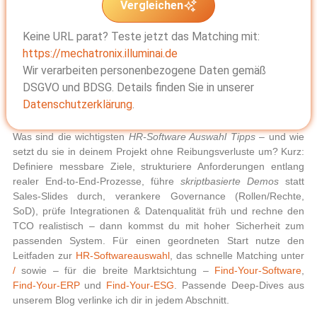
Vergleichen
Keine URL parat? Teste jetzt das Matching mit:
https://mechatronix.illuminai.de
Wir verarbeiten personenbezogene Daten gemäß
DSGVO und BDSG. Details finden Sie in unserer
Datenschutzerklärung
.
Was sind die wichtigsten
HR-Software Auswahl Tipps
– und wie
setzt du sie in deinem Projekt ohne Reibungsverluste um?
Kurz:
Definiere messbare Ziele, strukturiere Anforderungen entlang
realer End-to-End-Prozesse, führe
skriptbasierte Demos
statt
Sales-Slides durch, verankere Governance (Rollen/Rechte,
SoD), prüfe Integrationen & Datenqualität früh und rechne den
TCO realistisch – dann kommst du mit hoher Sicherheit zum
passenden System. Für einen geordneten Start nutze den
Leitfaden zur
HR-Softwareauswahl
, das schnelle Matching unter
/
sowie – für die breite Marktsichtung –
Find-Your-Software
,
Find-Your-ERP
und
Find-Your-ESG
. Passende Deep-Dives aus
unserem Blog verlinke ich dir in jedem Abschnitt.