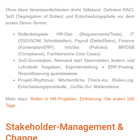
Ohne klare Verantwortlichkeiten droht Stillstand. Definiere RACI,
SoD (Segregation of Duties) und Entscheidungspfade
vor
dem
ersten Demo-Termin.
Rollenbeispiele:
HR-Ops (Requirements/Tests), IT
(SSO/SCIM, Schnittstellen), Payroll (Delta/Retro), Finance
(Kontenplan/ERP), InfoSec (Policies), BR/DSB
(Compliance), Fachbereiche (Use Cases).
SoD-Grundsätze:
Niemand darf Stammdaten ändern
und
Lohnläufe freigeben; Exporterstellung ≠ ERP-Posting;
Rezertifizierung quartalsweise.
Projekt-Rhythmus:
Wöchentliche Check-ins, Risiko-Log,
Entscheidungsprotokolle, „Go/No-Go“-Meilensteine.
Mehr dazu:
Rollen in HR-Projekten
,
Einführung: Die ersten 100
Tage
.
Stakeholder-Management &
Change