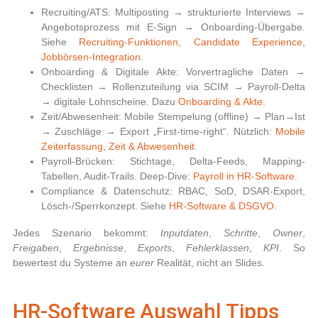
Recruiting/ATS:
Multiposting → strukturierte Interviews →
Angebotsprozess mit E-Sign → Onboarding-Übergabe.
Siehe
Recruiting-Funktionen
,
Candidate Experience
,
Jobbörsen-Integration
.
Onboarding & Digitale Akte:
Vorvertragliche Daten →
Checklisten → Rollenzuteilung via SCIM → Payroll-Delta
→ digitale Lohnscheine. Dazu
Onboarding & Akte
.
Zeit/Abwesenheit:
Mobile Stempelung (offline) → Plan→Ist
→ Zuschläge → Export „First-time-right“. Nützlich:
Mobile
Zeiterfassung
,
Zeit & Abwesenheit
.
Payroll-Brücken:
Stichtage, Delta-Feeds, Mapping-
Tabellen, Audit-Trails. Deep-Dive:
Payroll in HR-Software
.
Compliance & Datenschutz:
RBAC, SoD, DSAR-Export,
Lösch-/Sperrkonzept. Siehe
HR-Software & DSGVO
.
Jedes Szenario bekommt:
Inputdaten
,
Schritte
,
Owner
,
Freigaben
,
Ergebnisse
,
Exports
,
Fehlerklassen
,
KPI
. So
bewertest du Systeme an
eurer
Realität, nicht an Slides.
HR-Software Auswahl Tipps