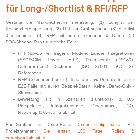
für Long-/Shortlist & RFI/RFP
Gestalte die Marktrecherche mehrstufig: (1) Longlist per
Recherche/Empfehlung, (2) RFI zur Grobpassung, (3) Shortlist
3–5 Anbieter, (4) RFP mit euren Szenarien & Daten, (5)
POC/Shadow-Run für kritische Fälle.
RFI (10–15 Kernfragen):
Module, Länder, Integrationen
(SSO/SCIM, Payroll, ERP), Datenschutz (DSGVO,
Datenresidenz), Sicherheit (ISO 27001, SOC 2),
Referenzen.
RFP (Szenarien-basiert):
Bitte um
Live
-Durchläufe eurer
E2E-Fälle mit euren Beispiel-Daten. Keine „Demo-Only“-
Showcases.
Bewertung:
Fit in Szenarien (Funktions- & UX-
Perspektive), Integrationsreife, Governance, TCO,
Roadmap & Vendor-Stabilität.
Für Struktur und Demo-Regie:
Demos richtig nutzen
. Für
Projektrahmen:
Die ersten 100 Tage
,
Rollen &
Verantwortlichkeiten
.