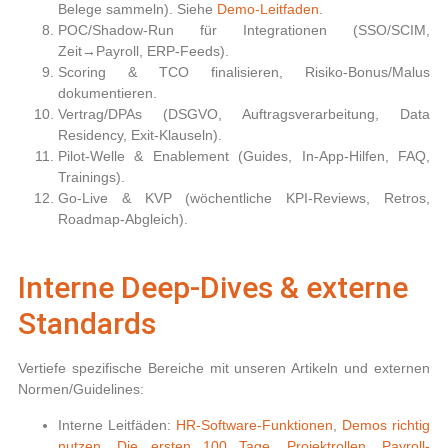
Belege sammeln). Siehe
Demo-Leitfaden
.
POC/Shadow-Run
für Integrationen (SSO/SCIM,
Zeit→Payroll, ERP-Feeds).
Scoring & TCO
finalisieren, Risiko-Bonus/Malus
dokumentieren.
Vertrag/DPAs
(DSGVO, Auftragsverarbeitung, Data
Residency, Exit-Klauseln).
Pilot-Welle
&
Enablement
(Guides, In-App-Hilfen, FAQ,
Trainings).
Go-Live
&
KVP
(wöchentliche KPI-Reviews, Retros,
Roadmap-Abgleich).
Interne Deep-Dives & externe
Standards
Vertiefe spezifische Bereiche mit unseren Artikeln und externen
Normen/Guidelines:
Interne Leitfäden:
HR-Software-Funktionen
,
Demos richtig
nutzen
,
Die ersten 100 Tage
,
Projektrollen
,
Payroll-